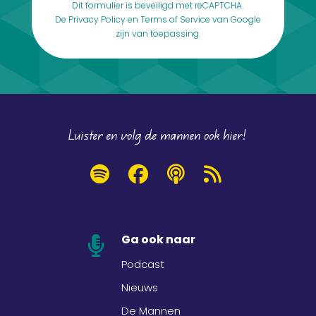
Dit formulier is beveiligd met reCAPTCHA.
De
Privacy Policy
en
Terms of Service
van Google
zijn van toepassing.
Luister en volg de mannen ook hier!
Ga ook naar

Podcast
Nieuws
De Mannen